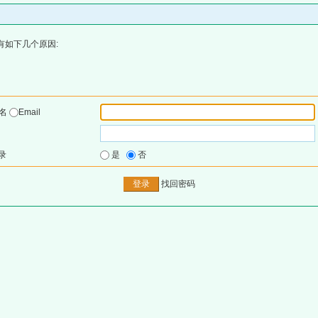
有如下几个原因:
户名
Email
录
是
否
找回密码