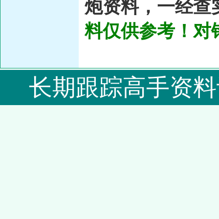
炮资料，一经查
料仅供参考！对
长期跟踪高手资料记住