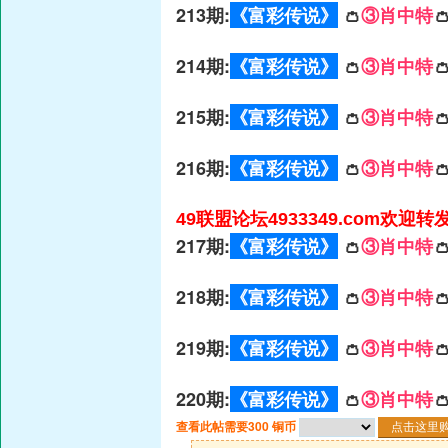
213期:
《富彩传说》
👛
③肖中特

214期:
《富彩传说》
👛
③肖中特

215期:
《富彩传说》
👛
③肖中特

216期:
《富彩传说》
👛
③肖中特

49联盟论坛4933349.com欢迎转
217期:
《富彩传说》
👛
③肖中特

218期:
《富彩传说》
👛
③肖中特

219期:
《富彩传说》
👛
③肖中特

220期:
《富彩传说》
👛
③肖中特

查看此帖需要300 铜币