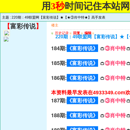
用
3秒
时间记住本站
主题 :
220期：49联盟网【富彩传说】★【★③肖中特★】高手发表
【
富彩传说
】
楼主
u
历史记录
u
回复
u
编辑
u
220期：49联盟网【富彩传说】★
184期:
《富彩传说》
👛
③肖中特

185期:
《富彩传说》
👛
③肖中特

186期:
《富彩传说》
👛
③肖中特

本资料最早发表在4933349.co
187期:
《富彩传说》
👛
③肖中特

188期:
《富彩传说》
👛
③肖中特
