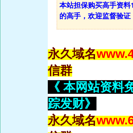
本站担保购买高手资料1
的高手，欢迎监督验证
永久域名
www.4
信群
《 本网站资料
踪发财》
永久域名
www.6