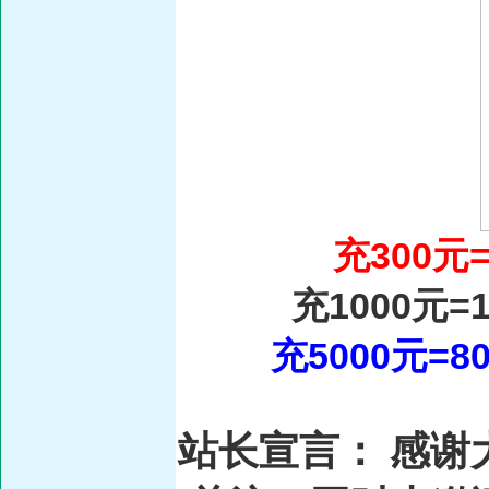
充300元
充1000元=
充5000元=8
站长宣言：
感谢