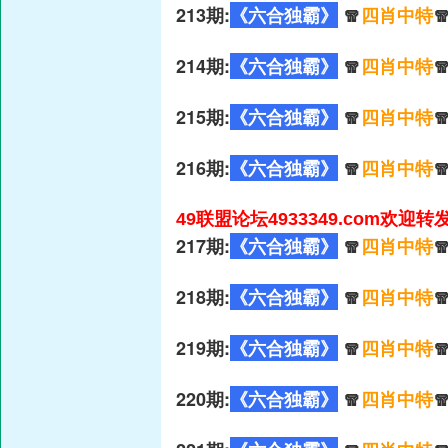
213期:
《六合独霸》
🧣
四肖中特

214期:
《六合独霸》
🧣
四肖中特

215期:
《六合独霸》
🧣
四肖中特

216期:
《六合独霸》
🧣
四肖中特

49联盟论坛4933349.com欢迎转
217期:
《六合独霸》
🧣
四肖中特

218期:
《六合独霸》
🧣
四肖中特

219期:
《六合独霸》
🧣
四肖中特

220期:
《六合独霸》
🧣
四肖中特
