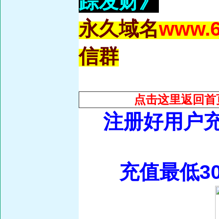
踪发财》
永久域名
www.6
信群
点击这里返回
首
注册好用户
充值最低3