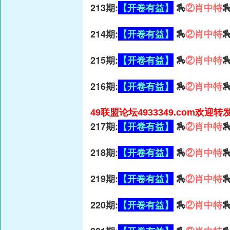
213期:
【开卷有益】
🏇
②肖中特

214期:
【开卷有益】
🏇
②肖中特

215期:
【开卷有益】
🏇
②肖中特

216期:
【开卷有益】
🏇
②肖中特

49联盟论坛4933349.com欢迎转
217期:
【开卷有益】
🏇
②肖中特

218期:
【开卷有益】
🏇
②肖中特

219期:
【开卷有益】
🏇
②肖中特

220期:
【开卷有益】
🏇
②肖中特
