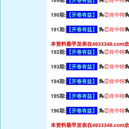
189期:
【开卷有益】
🏇
②肖中特

190期:
【开卷有益】
🏇
②肖中特

191期:
【开卷有益】
🏇
②肖中特

本资料最早发表在4933349.co
192期:
【开卷有益】
🏇
②肖中特

193期:
【开卷有益】
🏇
②肖中特

194期:
【开卷有益】
🏇
②肖中特

195期:
【开卷有益】
🏇
②肖中特

196期:
【开卷有益】
🏇
②肖中特

本资料最早发表在4933349.co