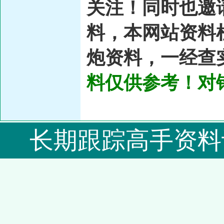
关注！同时也邀
料，本网站资料
炮资料，一经查
料仅供参考！对
长期跟踪高手资料记住