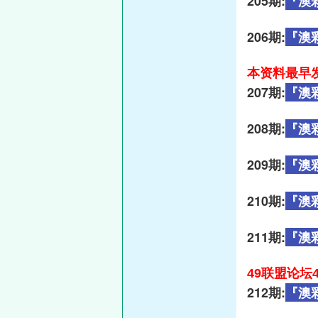
205期:
『澳
206期:
『澳
本资料最早发
207期:
『澳
208期:
『澳
209期:
『澳
210期:
『澳
211期:
『澳
49联盟论坛4
212期:
『澳