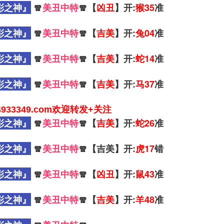
彩之神』
🧣
美丑中特
🧣【
凶丑
】开:
猴35
准
彩之神』
🧣
美丑中特
🧣【
吉美
】开:
兔04
准
彩之神』
🧣
美丑中特
🧣【
吉美
】开:
蛇14
准
彩之神』
🧣
美丑中特
🧣【
吉美
】开:
马37
准
933349.com欢迎转发+关注
彩之神』
🧣
美丑中特
🧣【
吉美
】开:
蛇26
准
彩之神』
🧣
美丑中特
🧣【吉美】开:
虎17
错
彩之神』
🧣
美丑中特
🧣【
凶丑
】开:
鼠43
准
彩之神』
🧣
美丑中特
🧣【
吉美
】开:
羊48
准